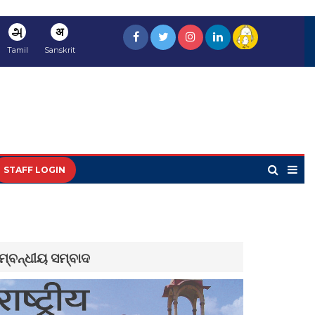
அ
अ
Tamil
Sanskrit
STAFF LOGIN
ମ୍ବନ୍ଧୀୟ ସମ୍ବାଦ