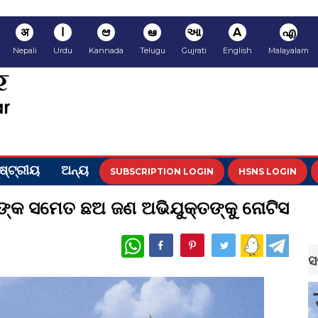
अ
ا
ಆ
ఆ
આ
A
എ
Nepali
Urdu
Kannada
Telugu
Gujrati
English
Malayalam
ଷ୍ଟ୍ରୀୟ
ଅନ୍ୟ
SUBSCRIPTION LOGIN
HSNS LOGIN
୍କ ସମେତ ଛଅ ଜଣ ଅଭିଯୁକ୍ତଙ୍କୁ ନୋଟିସ
WhatsApp
ସ