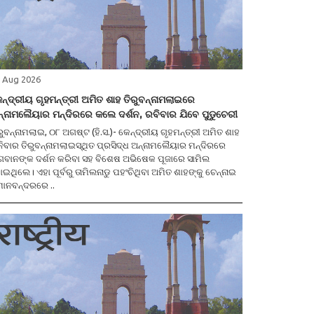
 Aug 2026
ନ୍ଦ୍ରୀୟ ଗୃହମନ୍ତ୍ରୀ ଅମିତ ଶାହ ତିରୁବନ୍ନାମଲାଇରେ
୍ନାମଲୈୟାର ମନ୍ଦିରରେ କଲେ ଦର୍ଶନ, ରବିବାର ଯିବେ ପୁଡୁଚେରୀ
ବନ୍ନାମଲାଇ, ୦୮ ଅଗଷ୍ଟ (ହି.ସ.)- କେନ୍ଦ୍ରୀୟ ଗୃହମନ୍ତ୍ରୀ ଅମିତ ଶାହ
ିବାର ତିରୁବନ୍ନାମଲାଇସ୍ଥିତ ପ୍ରସିଦ୍ଧ ଅନ୍ନାମଲୈୟାର ମନ୍ଦିରରେ
ବାନଙ୍କ ଦର୍ଶନ କରିବା ସହ ବିଶେଷ ଅଭିଷେକ ପୂଜାରେ ସାମିଲ
ଇଥିଲେ। ଏହା ପୂର୍ବରୁ ତାମିଲନାଡୁ ପହଂଚିଥିବା ଅମିତ ଶାହଙ୍କୁ ଚେନ୍ନାଇ
ମାନବନ୍ଦରରେ ..