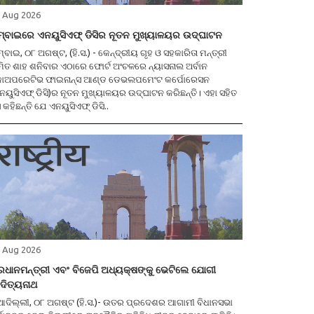
 Aug 2026
ମ୍ବାଇରେ ଏନୟୁସିଏଫ୍ ଡିସିର ନୂତନ ମୁଖ୍ୟାଳୟର ଉଦ୍ଘାଟନ
ମ୍ବାଇ, ୦୮ ଅଗଷ୍ଟ, (ହି.ସ.) - କେନ୍ଦ୍ରୀୟ ଗୃହ ଓ ସହକାରିତା ମନ୍ତ୍ରୀ
ିତ ଶାହ ଶନିବାର ଏଠାରେ ଫୋର୍ଟ ଅଂଚଳରେ ନ୍ୟାସନାଲ ଅର୍ବାନ
ୋଅପରେଟିଭ ଫାଇନାନ୍ସ ଆଣ୍ଡ ଡେଭଲପମେଂଟ କର୍ପୋରେସନ
ନୟୁସିଏଫ୍ ଡିସି)ର ନୂତନ ମୁଖ୍ୟାଳୟର ଉଦ୍ଘାଟନ କରିଛନ୍ତି। ଏହା ସହିତ
 କହିଛନ୍ତି ଯେ ଏନୟୁସିଏଫ୍ ଡିସି..
 Aug 2026
ରଧାନମନ୍ତ୍ରୀ ଏବଂ ବିଜେପି ଅଧ୍ୟକ୍ଷଙ୍କୁ ଭେଟିଲେ ଯୋଗୀ
ଦିତ୍ୟନାଥ
ିଲ୍ଲୀ, ୦୮ ଅଗଷ୍ଟ (ହି.ସ.)- ଉତର ପ୍ରଦେଶର ଆଗାମୀ ବିଧାନସଭା