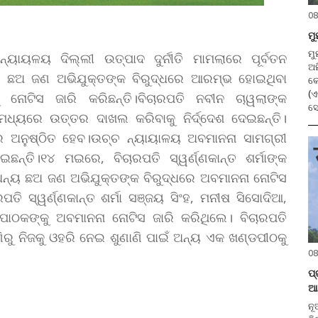
08
ମୁ
ମୁ
ନ୍ୟାୟଳୟ ଦିଲ୍ଲୀ ଉତ୍ପାଦ ଦୁର୍ନୀତି ମାମଲାରେ ପୂର୍ବତନ
ଅମ
୍ୟ ଛଅ ଜଣ ଅଭିଯୁକ୍ତଙ୍କ ବିରୁଦ୍ଧରେ ଆରମ୍ଭ ହୋଇଥିବା
କ
(ଏ
ୁ ନୋଟିସ ଜାରି କରିଛନ୍ତି।ବିଚାରପତି ନବୀନ ଚାୱଲାଙ୍କ
ସେ
ମଧ୍ୟରେ ଉତ୍ତର ଦାଖଲ କରିବାକୁ ନିର୍ଦ୍ଦେଶ ଦେଇଛନ୍ତି।
ରେ ଅନୁଷ୍ଠିତ ହେବ।ଉଚ୍ଚ ନ୍ୟାୟାଳୟ ଅବମାନନା ସାମଗ୍ରୀ
େଇଛନ୍ତି।୧୪ ମଇରେ, ବିଚାରପତି ସ୍ୱର୍ଣ୍ଣକାନ୍ତ ଶର୍ମାଙ୍କ
ନ୍ୟ ଛଅ ଜଣ ଅଭିଯୁକ୍ତଙ୍କ ବିରୁଦ୍ଧରେ ଅବମାନନା ନୋଟିସ
ତି ସ୍ୱର୍ଣ୍ଣକାନ୍ତ ଶର୍ମା ସଞ୍ଜୟ ସିଂହ, ମନୀଷ ସିସୋଦିଆ,
ପାଠକଙ୍କୁ ଅବମାନନା ନୋଟିସ ଜାରି କରିଥିଲେ। ବିଚାରପତି
ାଣିରୁ ନିଜକୁ ଓହରି ନେଇ ଶୁଣାଣି ପାଇଁ ଅନ୍ୟ ଏକ ଖଣ୍ଡପୀଠକୁ
08
ପ୍
ଆ
ନୂଆଦ