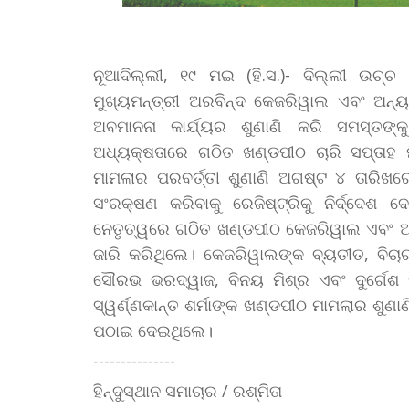
ନୂଆଦିଲ୍ଲୀ, ୧୯ ମଇ (ହି.ସ.)- ଦିଲ୍ଲୀ ଉଚ୍ଚ 
ମୁଖ୍ୟମନ୍ତ୍ରୀ ଅରବିନ୍ଦ କେଜରିୱାଲ ଏବଂ ଅନ
ଅବମାନନା କାର୍ଯ୍ୟର ଶୁଣାଣି କରି ସମସ୍ତଙ୍କ
ଅଧ୍ୟକ୍ଷତାରେ ଗଠିତ ଖଣ୍ଡପୀଠ ଚାରି ସପ୍ତାହ 
ମାମଲାର ପରବର୍ତ୍ତୀ ଶୁଣାଣି ଅଗଷ୍ଟ ୪ ତାରିଖ
ସଂରକ୍ଷଣ କରିବାକୁ ରେଜିଷ୍ଟ୍ରିକୁ ନିର୍ଦ୍ଦେଶ ଦ
ନେତୃତ୍ୱରେ ଗଠିତ ଖଣ୍ଡପୀଠ କେଜରିୱାଲ ଏବଂ ଅ
ଜାରି କରିଥିଲେ। କେଜରିୱାଲଙ୍କ ବ୍ୟତୀତ, ବିଚାରପ
ସୌରଭ ଭରଦ୍ୱାଜ, ବିନୟ ମିଶ୍ର ଏବଂ ଦୁର୍ଗେଶ 
ସ୍ୱର୍ଣ୍ଣକାନ୍ତ ଶର୍ମାଙ୍କ ଖଣ୍ଡପୀଠ ମାମଲାର ଶୁଣ
ପଠାଇ ଦେଇଥିଲେ।
---------------
ହିନ୍ଦୁସ୍ଥାନ ସମାଚାର / ରଶ୍ମିତା