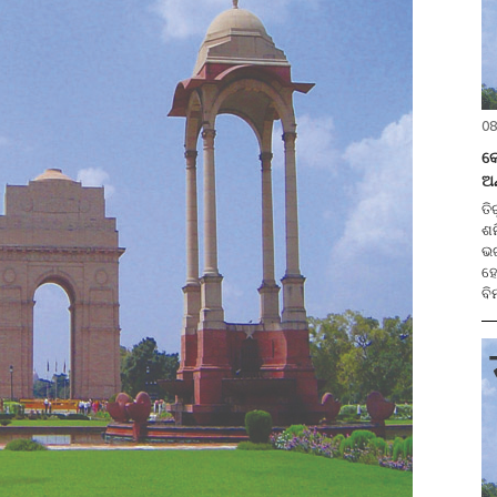
08
କେ
ଅନ
ତିରୁ
ଶନ
ଭଗ
ହୋ
ବି