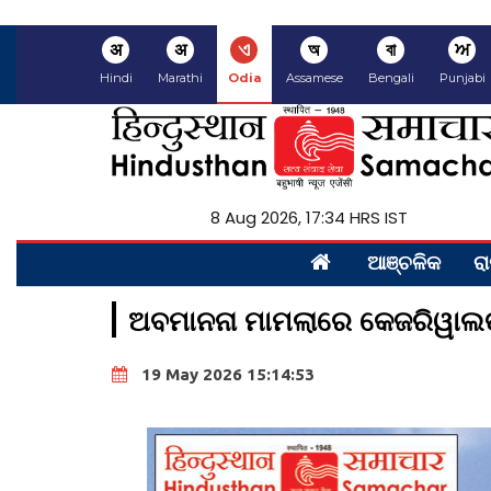
अ
अ
ଏ
অ
বা
ਅ
Hindi
Marathi
Odia
Assamese
Bengali
Punjabi
8 Aug 2026, 17:35 HRS IST
ଆଞ୍ଚଳିକ
ରା
ଅବମାନନା ମାମଲାରେ କେଜରିୱାଲଙ
19 May 2026 15:14:53