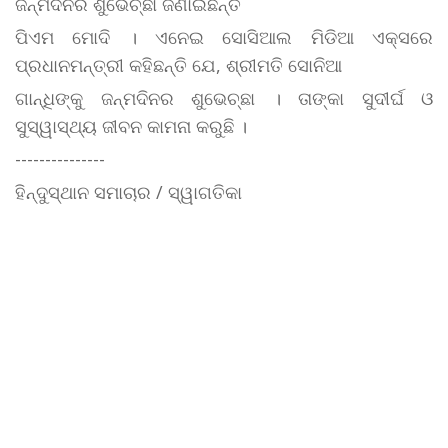
ଜନ୍ମଦିନର ଶୁଭେଚ୍ଛା ଜଣାଇଛନ୍ତି
ପିଏମ ମୋଦି । ଏନେଇ ସୋସିଆଲ ମିଡିଆ ଏକ୍ସରେ
ପ୍ରଧାନମନ୍ତ୍ରୀ କହିଛନ୍ତି ଯେ, ଶ୍ରୀମତି ସୋନିଆ
ଗାନ୍ଧିଙ୍କୁ ଜନ୍ମଦିନର ଶୁଭେଚ୍ଛା । ତାଙ୍କା ସୁଦୀର୍ଘ ଓ
ସୁସ୍ୱାସ୍ଥ୍ୟ ଜୀବନ କାମନା କରୁଛି ।
---------------
ହିନ୍ଦୁସ୍ଥାନ ସମାଚାର / ସ୍ୱାଗତିକା