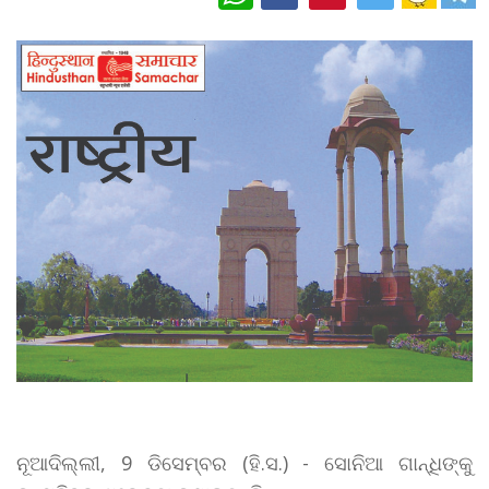
ନୂଆଦିଲ୍ଲୀ, 9 ଡିସେମ୍ବର (ହି.ସ.) - ସୋନିଆ ଗାନ୍ଧିଙ୍କୁ