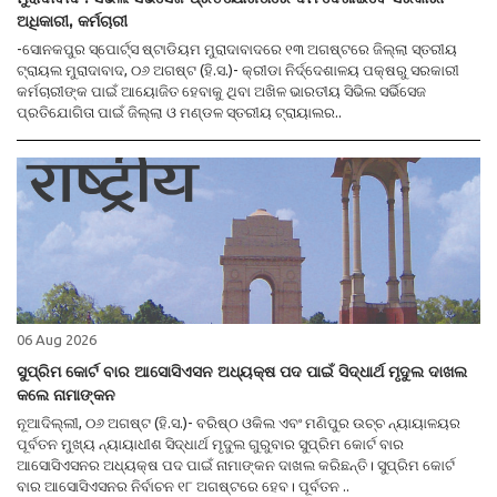
ଅଧିକାରୀ, କର୍ମଚାରୀ
-ସୋନକପୁର ସ୍ପୋର୍ଟ୍ସ ଷ୍ଟାଡିୟମ ମୁରାଦାବାଦରେ ୧୩ ଅଗଷ୍ଟରେ ଜିଲ୍ଲା ସ୍ତରୀୟ
ଟ୍ରାୟଲ ମୁରାଦାବାଦ, ୦୬ ଅଗଷ୍ଟ (ହି.ସ.)- କ୍ରୀଡା ନିର୍ଦ୍ଦେଶାଳୟ ପକ୍ଷରୁ ସରକାରୀ
କର୍ମଚାରୀଙ୍କ ପାଇଁ ଆୟୋଜିତ ହେବାକୁ ଥିବା ଅଖିଳ ଭାରତୀୟ ସିଭିଲ ସର୍ଭିସେଜ
ପ୍ରତିଯୋଗିତା ପାଇଁ ଜିଲ୍ଲା ଓ ମଣ୍ଡଳ ସ୍ତରୀୟ ଟ୍ରାୟାଲର..
06 Aug 2026
ସୁପ୍ରିମ କୋର୍ଟ ବାର ଆସୋସିଏସନ ଅଧ୍ୟକ୍ଷ ପଦ ପାଇଁ ସିଦ୍ଧାର୍ଥ ମୃଦୁଲ ଦାଖଲ
କଲେ ନାମାଙ୍କନ
ନୂଆଦିଲ୍ଲୀ, ୦୬ ଅଗଷ୍ଟ (ହି.ସ.)- ବରିଷ୍ଠ ଓକିଲ ଏବଂ ମଣିପୁର ଉଚ୍ଚ ନ୍ୟାୟାଳୟର
ପୂର୍ବତନ ମୁଖ୍ୟ ନ୍ୟାୟାଧୀଶ ସିଦ୍ଧାର୍ଥ ମୃଦୁଲ ଗୁରୁବାର ସୁପ୍ରିମ କୋର୍ଟ ବାର
ଆସୋସିଏସନର ଅଧ୍ୟକ୍ଷ ପଦ ପାଇଁ ନାମାଙ୍କନ ଦାଖଲ କରିଛନ୍ତି। ସୁପ୍ରିମ କୋର୍ଟ
ବାର ଆସୋସିଏସନର ନିର୍ବାଚନ ୧୮ ଅଗଷ୍ଟରେ ହେବ। ପୂର୍ବତନ ..