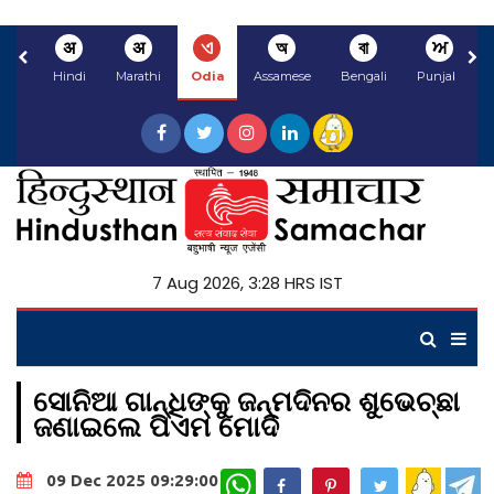
अ
अ
ଏ
অ
বা
ਅ
Hindi
Marathi
Odia
Assamese
Bengali
Punjabi
7 Aug 2026, 3:28 HRS IST
ସୋନିଆ ଗାନ୍ଧିଙ୍କୁ ଜନ୍ମଦିନର ଶୁଭେଚ୍ଛା
ଜଣାଇଲେ ପିଏମ ମୋଦି
WhatsApp
09 Dec 2025 09:29:00