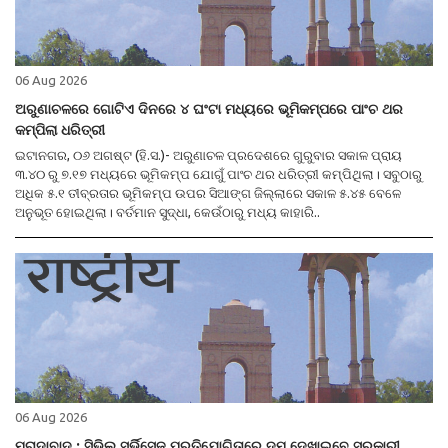
06 Aug 2026
ଅରୁଣାଚଳରେ ଗୋଟିଏ ଦିନରେ ୪ ଘଂଟା ମଧ୍ୟରେ ଭୂମିକମ୍ପରେ ପାଂଚ ଥର
କମ୍ପିଲା ଧରିତ୍ରୀ
ଇଟାନଗର, ୦୬ ଅଗଷ୍ଟ (ହି.ସ.)- ଅରୁଣାଚଳ ପ୍ରଦେଶରେ ଗୁରୁବାର ସକାଳ ପ୍ରାୟ
୩.୪୦ ରୁ ୭.୧୭ ମଧ୍ୟରେ ଭୂମିକମ୍ପ ଯୋଗୁଁ ପାଂଚ ଥର ଧରିତ୍ରୀ କମ୍ପିଥିଲା। ସବୁଠାରୁ
ଅଧିକ ୫.୧ ତୀବ୍ରତାର ଭୂମିକମ୍ପ ଉପର ସିଆଙ୍ଗ ଜିଲ୍ଲାରେ ସକାଳ ୫.୪୫ ବେଳେ
ଅନୁଭୂତ ହୋଇଥିଲା। ବର୍ତମାନ ସୁଦ୍ଧା, କେଉଁଠାରୁ ମଧ୍ୟ କାହାରି..
06 Aug 2026
ମୁରାଦାବାଦ : ସିଭିଲ ସର୍ଭିସେଜ ପ୍ରତିଯୋଗିତାରେ ଦମ ଦେଖାଇବେ ସରକାରୀ