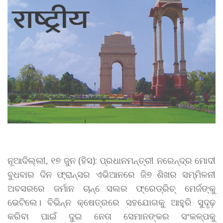
ନୂଆଦିଲ୍ଲୀ, ୧୭ ଜୁନ (ହିସ): ପ୍ରଧାନମନ୍ତ୍ରୀ ନରେନ୍ଦ୍ର ମୋଦୀ
ବୁଧବାର ଦିନ ଫ୍ରାନ୍ସର ଏଭିଆନରେ ଜି୭ ଶିଖର ସମ୍ମିଳନୀ
ଅବସରରେ ଜର୍ମାନ ଚାନ୍େସଲର ଫ୍ରେଡ୍ରିଚ୍ ମେର୍ଜଙ୍କୁ
ଭେଟିଲେ। ବିଭିନ୍ନ କ୍ଷେତ୍ରରେ ସହଯୋଗକୁ ଆହୁରି ସୁଦୃଢ଼
କରିବା ପାଇଁ ଦୁଇ ନେତା ସେମାନଙ୍କର ସଂକଳ୍ପକୁ