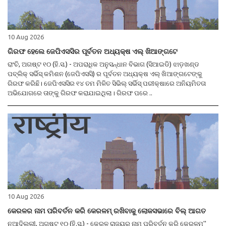
10 Aug 2026
ଗିରଫ ହେଲେ ଜେପିଏସସିର ପୂର୍ବତନ ଅଧ୍ୟକ୍ଷ ଏଲ୍ ଖିଆଙ୍ଗଟେ
ରାଂଚି, ଅଗଷ୍ଟ ୧୦ (ହି.ସ.) - ଅପରାଧିକ ଅନୁସନ୍ଧାନ ବିଭାଗ (ସିଆଇଡି) ଝାଡ଼ଖଣ୍ଡ
ପବ୍ଲିକ୍ ସର୍ଭିସ୍ କମିଶନ (ଜେପିଏସସି) ର ପୂର୍ବତନ ଅଧ୍ୟକ୍ଷ ଏଲ୍ ଖିଆଙ୍ଗଟେଙ୍କୁ
ଗିରଫ କରିଛି। ଜେପିଏସସିର ୧୪ ତମ ମିଳିତ ସିଭିଲ୍ ସର୍ଭିସ୍ ପରୀକ୍ଷାରେ ଅନିୟମିତତା
ଅଭିଯୋଗରେ ତାଙ୍କୁ ଗିରଫ କରାଯାଇଥିଲା। ଗିରଫ ପରେ ..
10 Aug 2026
କେରଳର ନାମ ପରିବର୍ତନ କରି କେରଳମ୍ ରଖିବାକୁ ଲୋକସଭାରେ ବିଲ୍ ଆଗତ
ନୂଆଦିଲ୍ଲୀ, ଅଗଷ୍ଟ ୧୦ (ହି.ସ.) - କେରଳ ରାଜ୍ୟର ନାମ ପରିବର୍ତନ କରି କେରଳମ୍''