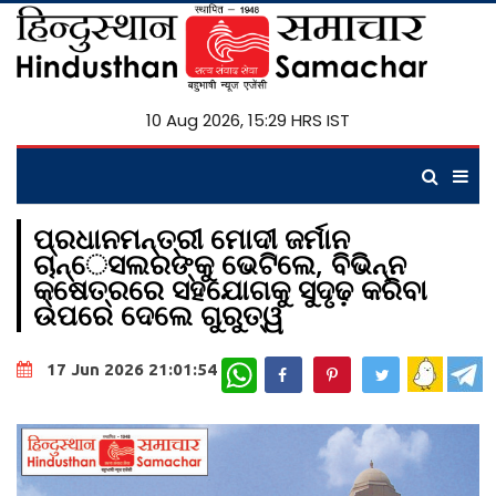
10 Aug 2026, 15:29 HRS IST
ପ୍ରଧାନମନ୍ତ୍ରୀ ମୋଦୀ ଜର୍ମାନ
ଚାନ୍େସଲରଙ୍କୁ ଭେଟିଲେ, ବିଭିନ୍ନ
କ୍ଷେତ୍ରରେ ସହଯୋଗକୁ ସୁଦୃଢ଼ କରିବା
ଉପରେ ଦେଲେ ଗୁରୁତ୍ୱ
WhatsApp
17 Jun 2026 21:01:54