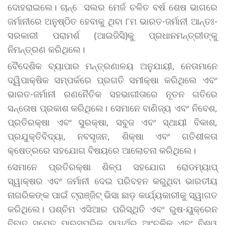
ଦୋହରାଇଲେ। ଚାନ୍େସଲର ମେର୍ଜ ଚଳିତ ବର୍ଷ ଶେଷ ଭାଗରେ
ଜର୍ମାନୀରେ ଅନୁଷ୍ଠିତ ହେବାକୁ ଥିବା ୮ମ ଭାରତ-ଜର୍ମାନୀ ଆନ୍ତଃ-
ସରକାରୀ ପରାମର୍ଶ (ଆଇଜିସି)କୁ ପ୍ରଧାନମନ୍ତ୍ରୀଙ୍କୁ
ନିମନ୍ତ୍ରଣ କରିଥିଲେ।
ବୈଦେଶିକ ବ୍ୟାପାର ମନ୍ତ୍ରଣାଳୟ ଅନୁଯାୟୀ, ନେତାମାନେ
ଦ୍ୱିପାକ୍ଷିକ ସମ୍ପର୍କରେ ପ୍ରଗତି ସମୀକ୍ଷା କରିଥିଲେ ଏବଂ
ଭାରତ-ଜର୍ମାନୀ ରଣନୈତିକ ସହଭାଗୀତାରେ ନୂତନ ଗତିରେ
ସନ୍ତୋଷ ପ୍ରକାଶ କରିଥିଲେ। ସେମାନେ ବାଣିଜ୍ୟ ଏବଂ ନିବେଶ,
ପ୍ରତିରକ୍ଷା ଏବଂ ସୁରକ୍ଷା, ସବୁଜ ଏବଂ ସ୍ଥାୟୀ ବିକାଶ,
ପ୍ରଯୁକ୍ତିବିଦ୍ୟା, ନବସୃଜନ, ଶିକ୍ଷା ଏବଂ ଗତିଶୀଳତା
କ୍ଷେତ୍ରରେ ସହଯୋଗ ବିଷୟରେ ଆଲୋଚନା କରିଥିଲେ।
ସେମାନେ ପ୍ରତିରକ୍ଷା ଶିଳ୍ପ ସହଯୋଗ ରୋଡମ୍ୟାପ୍
ସ୍ୱାକ୍ଷର ଏବଂ ଜର୍ମାନୀ ଦେଇ ପରିବହନ କରୁଥିବା ଭାରତୀୟ
ନାଗରିକଙ୍କ ପାଇଁ ଟ୍ରାଞ୍ଜିଟ୍ ଭିସା ଛାଡ଼ କାର୍ଯ୍ୟକାରୀକୁ ସ୍ୱାଗତ
କରିଥିଲେ। ପଶ୍ଚିମ ଏସିଆର ପରିସ୍ଥିତି ଏବଂ ରୁଷ-ୟୁକ୍ରେନ
ବିବାଦ ସମେତ ପାରସ୍ପରିକ ସ୍ୱାର୍ଥର ଆଂଚଳିକ ଏବଂ ବିଶ୍ୱ