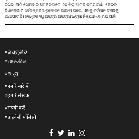
ରଖିବା ଲାଗି ସୋମବାର ଲୋକସଭାରେ ଏକ ବିଲ୍ ଆଗତ କରାଯାଇଛି। କେରଳ
ବିଧାନସଭାର ସର୍ବସମ୍ମତ ଅନୁମୋଦନ ପାଇବା ପରେ, ଏହାକୁ ବର୍ତମାନ ସଂସଦକୁ
ଅଣାଯାଇଛି। କେନ୍ଦ୍ର ସ୍ୱରାଷ୍ଟ୍ର ରାଷ୍ଟ୍ରମନ୍ତ୍ରୀ ନିତ୍ୟାନନ୍ଦ ରାୟ ଆଜି ..
ରାଷ୍ଟ୍ରୀୟ
ଆଞ୍ଚଳିକ
ଅନ୍ୟ
हमारे बारे में
हमारे लेखक
संपर्क करें
प्राइवेसी पॉलिसी