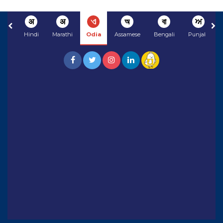
अ
अ
ଏ
অ
বা
ਅ
Hindi
Marathi
Odia
Assamese
Bengali
Punjabi