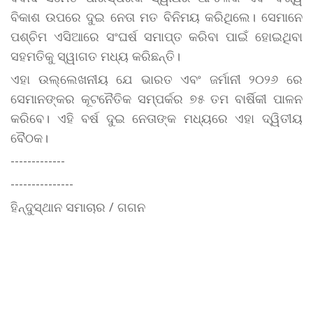
ବିକାଶ ଉପରେ ଦୁଇ ନେତା ମତ ବିନିମୟ କରିଥିଲେ। ସେମାନେ
ପଶ୍ଚିମ ଏସିଆରେ ସଂଘର୍ଷ ସମାପ୍ତ କରିବା ପାଇଁ ହୋଇଥିବା
ସହମତିକୁ ସ୍ୱାଗତ ମଧ୍ୟ କରିଛନ୍ତି।
ଏହା ଉଲ୍ଲେଖନୀୟ ଯେ ଭାରତ ଏବଂ ଜର୍ମାନୀ ୨୦୨୬ ରେ
ସେମାନଙ୍କର କୂଟନୈତିକ ସମ୍ପର୍କର ୭୫ ତମ ବାର୍ଷିକୀ ପାଳନ
କରିବେ। ଏହି ବର୍ଷ ଦୁଇ ନେତାଙ୍କ ମଧ୍ୟରେ ଏହା ଦ୍ୱିତୀୟ
ବୈଠକ।
-------------
---------------
ହିନ୍ଦୁସ୍ଥାନ ସମାଚାର / ଗଗନ