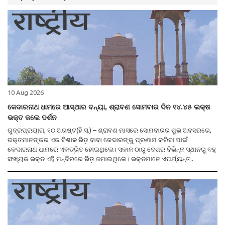
10 Aug 2026
କେଦାରନାଥ ଧାମରେ ଆସ୍ଥାର ବନ୍ୟା, ଶ୍ରାବଣ ସୋମବାର ଦିନ ୧୪.୪୫ ଲକ୍ଷ
ଭକ୍ତ କଲେ ଦର୍ଶନ
ରୁଦ୍ରପ୍ରୟାଗ, ୧୦ ଅଗଷ୍ଟ(ହି.ସ.) – ଶ୍ରାବଣ ମାସରେ ସୋମବାରର ଶୁଭ ଅବସରରେ,
ଭକ୍ତମାନଙ୍କର ଏକ ବିଶାଳ ଭିଡ଼ ବାବା କେଦାରଙ୍କୁ ପ୍ରଣାମ କରିବା ପାଇଁ
କେଦାରନାଥ ଧାମରେ ଏକତ୍ରିତ ହୋଇଥିଲେ। ସକାଳ ଠାରୁ ଦେଶର ବିଭିନ୍ନ ସ୍ଥାନରୁ ବହୁ
ସଂଖ୍ୟକ ଭକ୍ତ ଏହି ମନ୍ଦିରରେ ଭିଡ଼ ଜମାଇଥିଲେ। ଭକ୍ତମାନେ ଏପର୍ଯ୍ୟନ୍ତ..