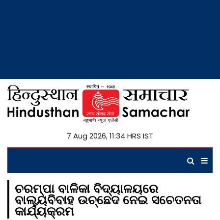
7 Aug 2026, 11:34 HRS IST
ଚରମ୍ପା ବାଳିକା ବିଦ୍ୟାଳୟରେ
ବାଲ୍ୟବିବାହ ଉଚ୍ଛେଦ ନେଇ ସଚେତନତା
କାର୍ଯ୍ୟକ୍ରମ