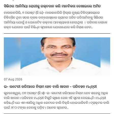
ସିଭିଓର ଆନିମିୟା ରୋଗୀକୁ ରକ୍ତଦାନ କରି ମାନବିକତା ଦେଖାଇଲେ ଅମିତ
ମାଲକାନଗିରି, ୭ ଅଗଷ୍ଟ (ହି.ସ.)- ମାଲକାନଗିରି ଜ଼ିଲ୍ଲା ମୁଖ୍ୟ ଚିକିତ୍ସାଳୟରେ
ଚିକିତ୍ସିତ ଥିବା ସଦର ବ୍ଲକ ଡଙ୍ଗୋସ୍କାଲ ଗ୍ରାମର ଅଜିତ ପଡିଆମିଙ୍କୁ ସିଭିଓର
ଆନିମିୟା ଯୋଗୁଁ ଓ ପୋଜେଟିବ ରକ୍ତର ଆବଶ୍ୟକତା ହୋଇଥିଲା । ପରିବାର ଲୋକେ
ରକ୍ତ ଯୋଗାଡ ପାଇଁ ବିଭିନ୍ନ ସ୍ଥାନରେ ଯୋଗାଯୋଗ କରି ନିରାଶ ହେବା..
07 Aug 2026
ଇ- ଲଟେରୀ ଜରିଆରେ ନିଲାମ ହେବ ବାଲି ଖାଦାନ - ପରିବହନ ମନ୍ତ୍ରୀ
ଭୁବନେଶ୍ୱର, ୦୭ ଅଗଷ୍ଟ (ହି.ସ)- ଇ- ଲଟେରୀ ଜରିଆରେ ନିଲାମ ହେବ ଶହେରୁ ଅଧିକ
ବାଲି ଖାଦାନ। ପରିବହନ ମନ୍ତ୍ରୀ ବିଭୁତି ଭୂଷଣ ଜେନା ଏହି ସୂଚନା ଦେଇଛନ୍ତି। ମନ୍ତ୍ରୀ
କହିଛନ୍ତି ଯେ ଏମଏସପିରୁ ଅଧିକ ରେଟରେ ବାଲି ବିକ୍ରି ହୋଇପାରିବନି। ଟ୍ରାକ୍ଟର ବାଲି
ପାଇଁ ୬୮୦ ଟଙ୍କା ଦେବାକୁ ପଡ଼ିବ। ଅନେକ ସ୍ଥାନର..