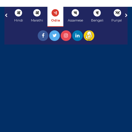
अ
अ
ଏ
অ
বা
ਅ
Hindi
Marathi
Odia
Assamese
Bengali
Punjabi