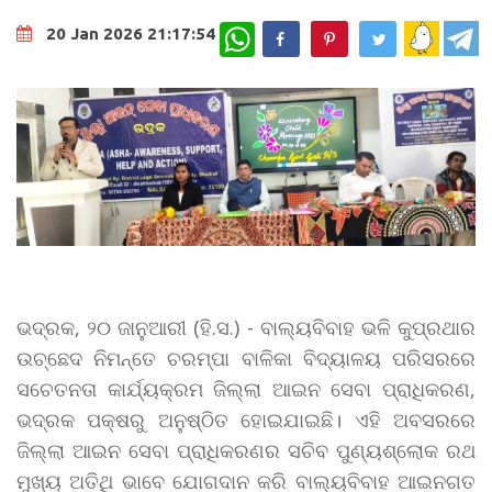
WhatsApp
20 Jan 2026 21:17:54
ଭଦ୍ରକ, ୨୦ ଜାନୁଆରୀ (ହି.ସ.) - ବାଲ୍ୟବିବାହ ଭଳି କୁପ୍ରଥାର
ଉଚ୍ଛେଦ ନିମନ୍ତେ ଚରମ୍ପା ବାଳିକା ବିଦ୍ୟାଳୟ ପରିସରରେ
ସଚେତନତା କାର୍ଯ୍ୟକ୍ରମ ଜିଲ୍ଲା ଆଇନ ସେବା ପ୍ରାଧିକରଣ,
ଭଦ୍ରକ ପକ୍ଷରୁ ଅନୁଷ୍ଠିତ ହୋଇଯାଇଛି। ଏହି ଅବସରରେ
ଜିଲ୍ଲା ଆଇନ ସେବା ପ୍ରାଧିକରଣର ସଚିବ ପୁଣ୍ୟଶ୍ଲୋକ ରଥ
ମୁଖ୍ୟ ଅତିଥି ଭାବେ ଯୋଗଦାନ କରି ବାଲ୍ୟବିବାହ ଆଇନଗତ