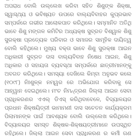
ଅପରାଧ ବୋଲି ଉଲ୍ଲେଖ କରିବା ସହିତ ଶିଶୁଙ୍କ ଶିକ୍ଷା,
ସ୍ୱାସ୍ଥ୍ୟ ଓ ଭବିଷ୍ୟତ ଉପରେ ବାଲ୍ୟବିବାହର କୁପ୍ରଭାବ
ସମ୍ପର୍କରେ ଗଭୀର ଆଲୋକପାତ କରିଥିଲେ। ସମ୍ମାନିତ ଅତିଥି
ଭାବେ ଶିଶୁ ମଙ୍ଗଳ କମିଟିର ଅଧ୍ୟକ୍ଷ ସୁବ୍ରତ ବିଶ୍ୱାଳ ଶିଶୁ
ସୁରକ୍ଷା ପ୍ରତ୍ୟେକ ପରିବାର ଓ ସମାଜର ସାମୂହିକ ଦାୟିତ୍ୱ
ବୋଲି କହିଥିଲେ। ମୁଖ୍ୟ ବକ୍ତା ଭାବେ ଶିଶୁ ସୁରକ୍ଷା ଆଇନ
ଅଧିକାରୀ ସୁବ୍ରତ ଦାସ ବାଲ୍ୟବିବାହ ନିଷେଧ ଆଇନ, ଶିଶୁ
ଅଧିକାର ଓ ସହାୟତା ବ୍ୟବସ୍ଥା ସମ୍ପର୍କରେ ଛାତ୍ରୀମାନଙ୍କୁ
ଅବଗତ କରିଥିଲେ। ସମସ୍ୟା ଦେଖିଲେ କିମ୍ବା ଅନୁଭବ କଲେ
(୧୦୯୮) ନିଃଶୁଳ୍କ ନମ୍ୱର ରେ ଅଭିଯୋଗ କରିବାକୁ ସେ
ଆହ୍ୱାନ ଦେଇଥିଲେ। ମଂଚ ନିମନ୍ତ୍ରଣ ଜିଲ୍ଲା ଆଇନ ସେବା
ପ୍ରାଧିକରଣର ଏଏଲ୍ ଡିଏସ୍ କରିଥିବାବେଳେ, ବିଦ୍ୟାଳୟର
ପ୍ରଧାନ ଶିକ୍ଷୟିତ୍ରୀ ଭାମାମଣୀ ଦାସ ସଚେତନ କାର୍ଯ୍ୟକ୍ରମ
ପିଲାମାନଙ୍କ ପାଇଁ ଆବଶ୍ୟକ ବୋଲି ଉଲ୍ଲେଖ କରିଥିଲେ।
ବିଦ୍ୟାଳୟର ସମସ୍ତ ଶିକ୍ଷକ-ଶିକ୍ଷୟତ୍ରୀମାନେ ଉପସ୍ଥିତ
ରହିଥିଲେ। ଜିଲ୍ଲା ଆଇନ ସେବା ପ୍ରାଧିକରଣ ର କର୍ମୀ ଗଣ