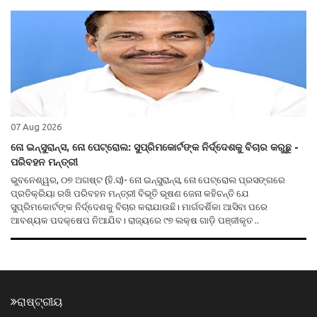
07 Aug 2026
ନୋ ଇନ୍ସୁରାନ୍ସ, ନୋ ପେଟ୍ରୋଲ: ସୁପ୍ରିମକୋର୍ଟଙ୍କ ନିର୍ଦ୍ଦେଶକୁ ବିଚାର କରୁଛୁ -
ପରିବହନ ମନ୍ତ୍ରୀ
ଭୁବନେଶ୍ୱର, ୦୭ ଅଗଷ୍ଟ (ହି.ସ)- ନୋ ଇନ୍ସୁରାନ୍ସ, ନୋ ପେଟ୍ରୋଲ ପ୍ରସଙ୍ଗରେ
ପ୍ରତିକ୍ରିୟା ରଖି ପରିବହନ ମନ୍ତ୍ରୀ ବିଭୂତି ଭୂଷଣ ଜେନା କହିଚନ୍ତି ଯେ
ସୁପ୍ରିମକୋର୍ଟଙ୍କ ନିର୍ଦ୍ଦେଶକୁ ବିଚାର କରାଯାଉଛି। ମାର୍ଗଦର୍ଶିକା ଆସିବା ପରେ
ଆବଶ୍ୟକ ପଦକ୍ଷେପ ନିଆଯିବ। ରାଜ୍ୟରେ ୯୭ ଲକ୍ଷ ଗାଡ଼ି ପଞ୍ଜୀକୃତ ..
ରାଷ୍ଟ୍ରୀୟ