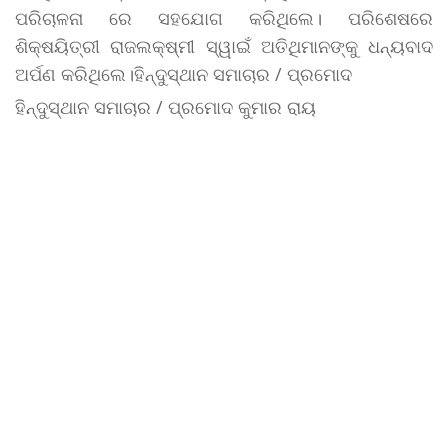
ପରିଚାଳନା ରେ ସହଯୋଗ କରିଥିଲେ। ପରିଶେଷରେ
ଶିକ୍ଷୟିତ୍ରୀ ରାଜଲକ୍ଷ୍ମୀ ସ୍ୱାଇଁ ଅତିଥିମାନଙ୍କୁ ଧନ୍ୟବାଦ
ଅର୍ପଣ କରିଥିଲେ।ହିନ୍ଦୁସ୍ଥାନ ସମାଚାର / ପ୍ରମୋଦ
ହିନ୍ଦୁସ୍ଥାନ ସମାଚାର / ପ୍ରମୋଦ କୁମାର ରାୟ