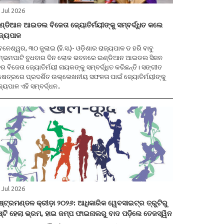
 Jul 2026
୍ଡିଆନ ଆଇଡଲ ବିଜେତା ଜ୍ୟୋତିର୍ମୟୀଙ୍କୁ ସମ୍ବର୍ଦ୍ଧିତ କଲେ
ଜ୍ୟପାଳ
 ୩୦ ଜୁଲାଇ (ହି.ସ.)- ଓଡ଼ିଶାର ରାଜ୍ୟପାଳ ଡ ହରି ବାବୁ
ମ୍ଭମପାଟି ବୁଧବାର ଦିନ ଲୋକ ଭବନରେ ଇଣ୍ଡିଆନ ଆଇଡଲ ସିଜନ
ର ବିଜେତା ଜ୍ୟୋତିର୍ମୟୀ ନାୟକଙ୍କୁ ସମ୍ବର୍ଦ୍ଧିତ କରିଛନ୍ତି। ସଙ୍ଗୀତ
ଷେତ୍ରରେ ପ୍ରଦର୍ଶିତ ଉଲ୍ଲେଖନୀୟ ସଫଳତା ପାଇଁ ଜ୍ୟୋତିର୍ମୟୀଙ୍କୁ
ଜ୍ୟପାଳ ଏହି ସମ୍ବର୍ଦ୍ଧନ..
 Jul 2026
ଷ୍ଟ୍ରମଣ୍ଡଳ କ୍ରୀଡ଼ା ୨୦୨୬: ଆଧିକାରିକ ୱେବସାଇଟ୍ର ତ୍ରୁଟିରୁ
ଷ୍ଟି ହେଲା ଭ୍ରମ, ହାଇ ଜମ୍ପ ଫାଇନାଲରୁ ବାଦ ପଡ଼ିଲେ ତେଜସ୍ୱିନ