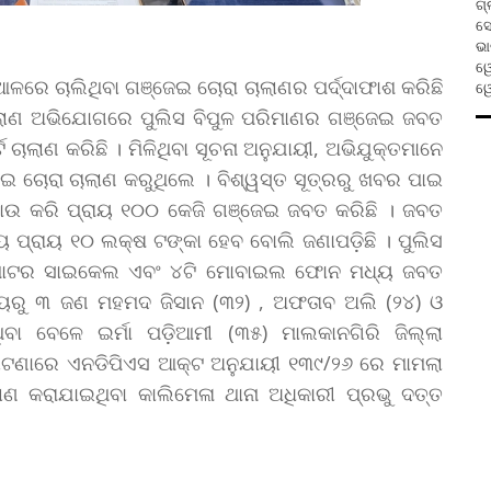
ଗ୍ଲାସ
ସୋ
ଭା
ୱେ
 ଆଳରେ ଚାଲିଥିବା ଗଞ୍ଜେଇ ଚୋରା ଚାଲାଣର ପର୍ଦ୍ଦାଫାଶ କରିଛି
ୱେ
ାଲାଣ ଅଭିଯୋଗରେ ପୁଲିସ ବିପୁଳ ପରିମାଣର ଗଞ୍ଜେଇ ଜବତ
ଚାଲାଣ କରିଛି । ମିଳିଥିବା ସୂଚନା ଅନୁଯାୟୀ, ଅଭିଯୁକ୍ତମାନେ
 ଚୋରା ଚାଲାଣ କରୁଥିଲେ । ବିଶ୍ୱସ୍ତ ସୂତ୍ରରୁ ଖବର ପାଇ
଼ାଉ କରି ପ୍ରାୟ ୧୦୦ କେଜି ଗଞ୍ଜେଇ ଜବତ କରିଛି । ଜବତ
 ପ୍ରାୟ ୧୦ ଲକ୍ଷ ଟଙ୍କା ହେବ ବୋଲି ଜଣାପଡ଼ିଛି । ପୁଲିସ
 ମୋଟର ସାଇକେଲ ଏବଂ ୪ଟି ମୋବାଇଲ ଫୋନ ମଧ୍ୟ ଜବତ
୍ୟରୁ ୩ ଜଣ ମହମଦ ଜିସାନ (୩୨) , ଅଫତାବ ଅଲି (୨୪) ଓ
 ବେଳେ ଇର୍ମା ପଡ଼ିଆମୀ (୩୫) ମାଲକାନଗିରି ଜିଲ୍ଲା
ି ଘଟଣାରେ ଏନଡିପିଏସ ଆକ୍ଟ ଅନୁଯାୟୀ ୧୩୯/୨୬ ରେ ମାମଲା
ଲାଣ କରାଯାଇଥିବା କାଲିମେଳା ଥାନା ଅଧିକାରୀ ପ୍ରଭୁ ଦତ୍ତ