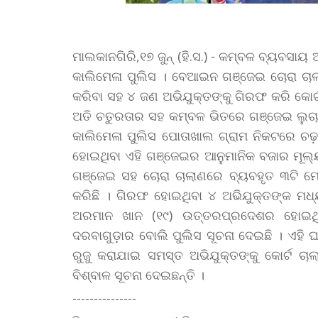
ମାଲକାନଗିରି,୧୭ ଜୁନ୍ (ହି.ସ.) - କମ୍ବଳ ବ୍ୟବସାୟ
କାଲିମେଳା ପୁଲିସ । ବେଆଇନ ଗଞ୍ଜେଇ ଚୋରା ଚ
କରିବା ସହ ୪ ଜଣ ଅଭିଯୁକ୍ତଙ୍କୁ ଗିରଫ କରି କୋର୍ଟ 
ଅତି ଚତୁରତାର ସହ କମ୍ବଳ ଭିତରେ ଗଞ୍ଜେଇ ଲୁଚାଇ
କାଲିମେଳା ପୁଲିସ ପୋତାଖାଲ ଗ୍ରାମ ନିକଟରେ ଚଢ
ହୋଇଥିବା ଏହି ଗଞ୍ଜେଇର ଆନୁମାନିକ ବଜାର ମୂଲ୍ୟ
ଗଞ୍ଜେଇ ସହ ଚୋରା ଚାଲାଣରେ ବ୍ୟବହୃତ ୩ଟି
କରିଛି । ଗିରଫ ହୋଇଥିବା ୪ ଅଭିଯୁକ୍ତଙ୍କ ମଧ
ଅରମାନ ଖାନ (୧୯) ଉତ୍ତରପ୍ରଦେଶର ହୋଇଥିବା
ଦରବାଗୁଡ଼ାର ବୋଲି ପୁଲିସ ସୂଚନା ଦେଇଛି । ଏହ
ରୁଜୁ କରାଯାଇ ସମସ୍ତ ଅଭିଯୁକ୍ତଙ୍କୁ କୋର୍ଟ ଚା
ବିଶ୍ବାଳ ସୂଚନା ଦେଇଛନ୍ତି ।
---------------