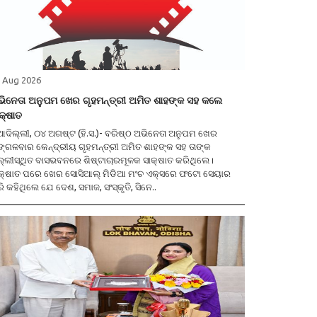
 Aug 2026
ିନେତା ଅନୁପମ ଖେର ଗୃହମନ୍ତ୍ରୀ ଅମିତ ଶାହଙ୍କ ସହ କଲେ
କ୍ଷାତ
ଆଦିଲ୍ଲୀ, ୦୪ ଅଗଷ୍ଟ (ହି.ସ.)- ବରିଷ୍ଠ ଅଭିନେତା ଅନୁପମ ଖେର
୍ଗଳବାର କେନ୍ଦ୍ରୀୟ ଗୃହମନ୍ତ୍ରୀ ଅମିତ ଶାହଙ୍କ ସହ ତାଙ୍କ
ଲ୍ଲୀସ୍ଥିତ ବାସଭବନରେ ଶିଷ୍ଟାଚାରମୂଳକ ସାକ୍ଷାତ କରିଥିଲେ।
କ୍ଷାତ ପରେ ଖେର ସୋସିଆଲ୍ ମିଡିଆ ମଂଚ ଏକ୍ସରେ ଫଟୋ ସେୟାର
ି କହିଥିଲେ ଯେ ଦେଶ, ସମାଜ, ସଂସ୍କୃତି, ସିନେ..