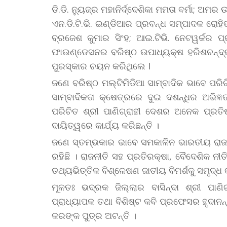
ଡି.ଡି. ନ୍ୟୁଜ୍ର ମହାନିର୍ଦ୍ଦେଶିକା ମମତା ବର୍ମା; ଅମ
ଏନ.ଡି.ଟି.ଭି. ଇଣ୍ଡିଆର ପ୍ରବନ୍ଧ ସମ୍ପାଦକ ରୋହିତ
ବ୍ରଜେଶ କୁମାର ସିଂହ; ଆଇ.ଟିଭି. ନେଟୱର୍କର ପ୍ରବ
ଫାଉଣ୍ଡେସନର ବରିଷ୍ଠ ଉପାଧ୍ୟକ୍ଷ ହରିଶଚନ୍ଦ୍ର
ପୁରସ୍କାର ଚୟନ କରିଥିଲେ I
ଜଣେ ବରିଷ୍ଠ ମଲ୍ଟିମିଡିଆ ସାମ୍ବାଦିକ ଭାବେ ପରିଚି
ସାମ୍ବାଦିକତା କ୍ଷେତ୍ରରେ ଦୁଇ ଦଶନ୍ଧିର ଅଭିଜ୍ଞ
ପରିଚିତ ଶ୍ରୀ ପାଣିଗ୍ରାହୀ ଦେଶର ଅନେକ ପ୍ରତିଷ
ଦାୟିତ୍ୱରେ କାର୍ଯ୍ୟ କରିଛନ୍ତି ।
ଜଣେ ସ୍ତମ୍ଭକାର ଭାବେ ସମକାଳିନ ଭାରତୀୟ ରା
ରହିଛି । ରାଜନୀତି ସହ ପ୍ରତିରକ୍ଷା, ବୈଦେଶିକ ନୀ
ତଥ୍ୟଭିତ୍ତିକ ବିଶ୍ଳେଷଣ ଜାତୀୟ ବିମର୍ଶକୁ ସମୃଦ୍ଧ କ
ମୂଳତଃ ଭଦ୍ରକ ଜିଲ୍ଲାର ବାସିନ୍ଦା ଶ୍ରୀ ପାଣି
ପ୍ରାଧ୍ୟାପକ ତଥା ବିଶିଷ୍ଟ କବି ପ୍ରଫେସର ହୃଦାନନ
କରଙ୍କ ପୁତ୍ର ଅଟନ୍ତି ।