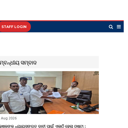
STAFF LOGIN
ମ୍ବନ୍ଧୀୟ ସମ୍ବାଦ
 Aug 2026
କ୍ଷକଙ୍କ ନ୍ୟାୟସଙ୍ଗତ ଦାବୀ ପାଇଁ ଏକାଠି ହେଲା ଓଷ୍ଟା :