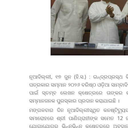
ନୂଆଦିଲ୍ଲୀ, ୧୭ ଜୁନ (ହି.ସ.) : ଇନ୍ଦ୍ରପ୍ରସ୍ଥ
ପତ୍ରକାର ସମ୍ମାନ ୨୦୨୬ ବରିଷ୍ଠ ଓଡ଼ିଆ ସାମ୍ବାଦିକ
ପାଇଁ ସ୍ତମ୍ବ ଲେଖନ କ୍ଷେତ୍ରରେ ତାଙ୍କର ଉ
ସମ୍ମାନଜନକ ପୁରସ୍କାର ପ୍ରଦାନ କରାଯାଇଛି ।
ମଙ୍ଗଳବାର ଦିନ ନୂଆଦିଲ୍ଲୀସ୍ଥିତ କନଷ୍ଟିଟ
ସମାରୋହରେ ଶ୍ରୀ ପାଣିଗ୍ରାହୀଙ୍କ ସମେତ 12 ଜ
ଯୋଗାଯୋଗର ଭିନ୍ନଭିନ୍ନ କ୍ଷେତ୍ରରେ ଅବଦାନ 