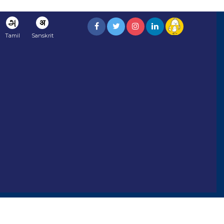
அ
अ
Tamil
Sanskrit