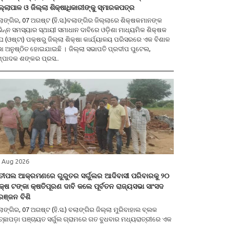
ଲ୍ଲାପାଳ ଓ ଜିଲ୍ଲା ଶିକ୍ଷାଧିକାରୀଙ୍କୁ ସ୍ମାରକପତ୍ର
ାଙ୍ଗିର, 07 ଅଗଷ୍ଟ (ହି.ସ.)ବଲାଙ୍ଗିର ଜିଲ୍ଲାରେ ଶିକ୍ଷକମାନଙ୍କ
ଭିନ୍ନ ସମସ୍ୟାର ସ୍ଥାୟୀ ସମାଧାନ ଦାବିରେ ଓଡ଼ିଶା ମାଧ୍ୟମିକ ଶିକ୍ଷକ
ଘ (ଓଷ୍ଟା) ପକ୍ଷରୁ ଜିଲ୍ଲା ଶିକ୍ଷା କାର୍ଯ୍ୟାଳୟ ପରିସରରେ ଏକ ବିଶାଳ
ା ଅନୁଷ୍ଠିତ ହୋଇଯାଇଛି । ଜିଲ୍ଲା ସଭାପତି ପ୍ରଦୀପ ପୁଟେଲ,
୍ପାଦକ ଶଙ୍କର ପ୍ରସ..
 Aug 2026
ାତୀପଲ ଆକ୍ରମଣରେ ଗୁରୁତର ସର୍ଗୁଲର ଆଦିବାସୀ ପରିବାରକୁ ୨୦
୍ଷ ଟଙ୍କା କ୍ଷତିପୂରଣ ଦାବି କଲେ ପୂର୍ବତନ ରାଜ୍ୟସଭା ସାଂସଦ
ରଞ୍ଜନ ବିଶି
ଗିର, 07 ଅଗଷ୍ଟ (ହି.ସ.) ବଲାଙ୍ଗିର ଜିଲ୍ଲା ମୁରିବାହାଲ ବ୍ଲକ
୍ଛାପଡ଼ା ପଞ୍ଚାୟତ ସର୍ଗୁଲ ଗ୍ରାମରେ ଗତ ବୁଧବାର ମଧ୍ୟରାତ୍ରୀରେ ଏକ