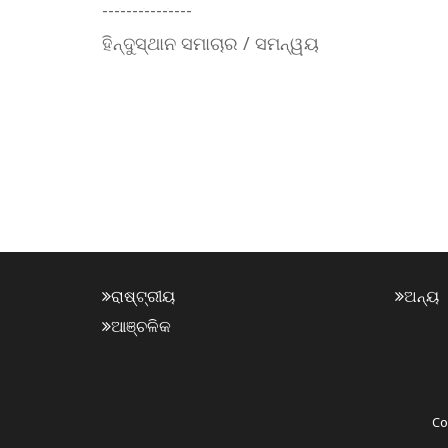
---------------
ହିନ୍ଦୁସ୍ଥାନ ସମାଚାର / ସମନ୍ୱୟ
ରାଷ୍ଟ୍ରୀୟ
ଅନ୍ୟ
ଆଞ୍ଚଳିକ
Co