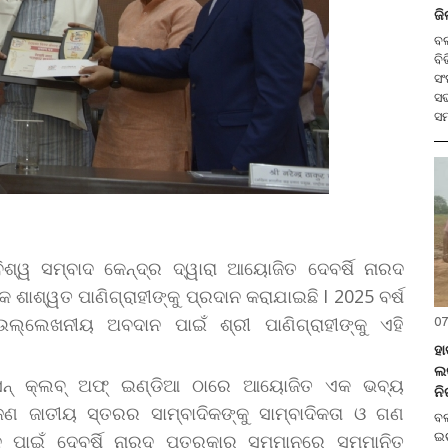
ଜି
ବଲ
ବି
ସଂ
ସଭ
ସମ
 ବିଶ୍ୱ ସମ୍ବାଦ କେନ୍ଦ୍ର ଦ୍ୱାରା ଆୟୋଜିତ ଦେବର୍ଷି ନାରଦ
 ଶାଶ୍ୱତ ପାଣିଗ୍ରାହୀଙ୍କୁ ପ୍ରଦାନ କରାଯାଇଛି I 2025 ବର୍ଷ
ଲ୍ଲେଖନୀୟ ଅବଦାନ ପାଇଁ ଶ୍ରୀ ପାଣିଗ୍ରାହୀଙ୍କୁ ଏହି
07
ହ
ଲକ
୍ୟୁସନ୍ କ୍ଲବ୍ ଅଫ୍ ଇଣ୍ଡିଆ ଠାରେ ଆୟୋଜିତ ଏକ ଭବ୍ୟ
ନି
ଣ ଜାତୀୟ ସ୍ତରର ସାମ୍ବାଦିକଙ୍କୁ ସାମ୍ବାଦିକତା ଓ ଗଣ
ବଲାଙ୍
ଇଚ
ପାଇଁ ଦେବର୍ଷି ନାରଦ ପତ୍ରକାର ସମ୍ମାନରେ ସମ୍ମାନିତ