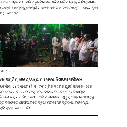
ତୀପଲ ଆକ୍ରମଣ କରି ଅନୁସୂଚିତ ଜନଜାତିର ଗରିବ ବ୍ୟକ୍ତି ଲିଙ୍ଗରାଜ
ଇଙ୍କ ବାସଗୃହକୁ ସମ୍ପୂର୍ଣ୍ଣ ଭାବେ ଧ୍ବଂସ କରିଦେଇଛନ୍ତି । ଘରେ ଥିବା
ସ୍ତ ବାସନକୁ..
 Aug 2026
ତନ ଷ୍ଟ୍ରିଟ୍ ଲାଇଟ୍ ଉଦ୍ଘାଟନ କଲେ ବିଧାୟକ କଳିକେଶ
ଗିର, 07 ଅଗଷ୍ଟ (ହି.ସ.) ବଲାଙ୍ଗିର ସହରର ୱାର୍ଡ ନମ୍ବର–୧ରେ
ତନ ଷ୍ଟ୍ରିଟ୍ ଲାଇଟ୍ର ଉଦ୍ଘାଟନ କରିଛନ୍ତି ବଲାଙ୍ଗିର ବିଧାୟକ
ିକେଶ ନାରାୟଣ ସିଂହଦେଓ । ଏହି ପଦକ୍ଷେପ ଦ୍ୱାରା ଅଞ୍ଚଳବାସୀଙ୍କୁ
ତ୍ରି ସମୟରେ ଯାତାୟାତରେ ସୁବିଧା ମିଳିବା ସହ ସୁରକ୍ଷା ବ୍ୟବସ୍ଥା
ୁରି ସୁଦୃଢ଼ ହେବ ବୋଲି..