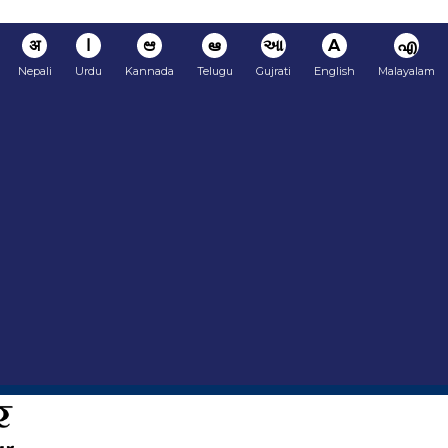
अ
ا
ಆ
ఆ
આ
A
എ
Nepali
Urdu
Kannada
Telugu
Gujrati
English
Malayalam