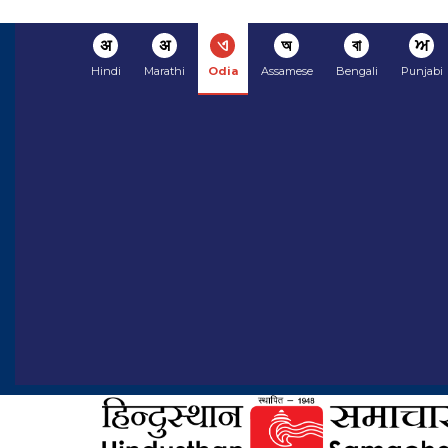
अ
अ
ଏ
অ
বা
ਅ
Hindi
Marathi
Odia
Assamese
Bengali
Punjabi