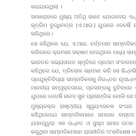
କରାଯାଇଥିଲା ।
ସମାରୋହରେ ମୁଖ୍ୟ ଅତିଥି ଭାବେ ଯୋଗଦେଇ ଏନ୍.ଡି
କୃତ୍ରିମ ବୁଦ୍ଧିମତ୍ତା (ଏ.ଆଇ.) ଯୁଗରେ ଦେବର
କରିଥିଲେ।
ସେ କହିଥିଲେ ଯେ, ଏ.ଆଇ. ବର୍ତ୍ତମାନ ସାମ୍ବାଦିକ
କରିବାରେ କ୍ରମଶଃ ସକ୍ଷମ ହେଉଥିଲେ ମଧ୍ୟ ସାମ୍ବ
ଭାରତର ସଭ୍ୟତାଗତ ସ୍ମୃତିରେ ପ୍ରଥମ ସଂବାଦବାହ
କହିଥିଲେ ଯେ, ତ୍ରିଲୋକ ଭ୍ରମଣ କରି ସେ ଭିନ୍ନଭ
ପ୍ରଯୁକ୍ତିବିଦ୍ୟା ସାମ୍ବାଦିକତାକୁ ନିରନ୍ତର ରୂପାନ୍ତ
ମାନବୀୟ ସମ୍ପୃକ୍ତତାରେ, ପ୍ରସଙ୍ଗକୁ ବୁଝିବାରେ ଏ
ଯୁଗରେ ଦେବର୍ଷି ନାରଦ ଖୁବ ପ୍ରାସଙ୍ଗିକ ବୋଲି ସେ 
ମୁଖ୍ୟବକ୍ତା ରାଷ୍ଟ୍ରୀୟ ସ୍ୱୟଂସେବକ ସଂଘ
କହିଥିଲେଯେ ସାମ୍ବାଦିକମାନେ ସମାଜର ବାସ୍ତ
ଯାହାଦ୍ୱାରା ଏକ ଉନ୍ନତ ଓ ସୁସ୍ଥ ସମାଜ ଗଠନ
କରୁଥିବା ସାମ୍ବାଦିକମାନେ ରାଜନୀତିର ଅଂଶବିଶେଷ ନ