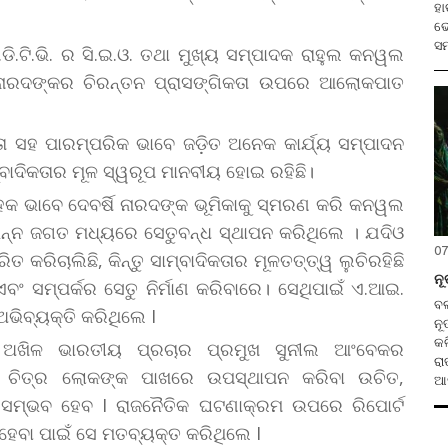
ହା
ଭୋ
ସମ
.ଟି.ଭି. ର ସି.ଇ.ଓ. ତଥା ମୁଖ୍ୟ ସମ୍ପାଦକ ରାହୁଲ କନୱଲ
୍ଷି ନାରଦଙ୍କର ଚିରନ୍ତନ ପ୍ରାସଙ୍ଗିକତା ଉପରେ ଆଲୋକପାତ
ତା ସହ ପାରମ୍ପରିକ ଭାବେ ଜଡ଼ିତ ଅନେକ କାର୍ଯ୍ୟ ସମ୍ପାଦନ
ାଦିକତାର ମୂଳ ସ୍ୱରୂପ ମାନବୀୟ ହୋଇ ରହିଛି।
କ ଭାବେ ଦେବର୍ଷି ନାରଦଙ୍କ ଭୂମିକାକୁ ସ୍ମରଣ କରି କନୱଲ
ିନ୍ନ ଜଗତ ମଧ୍ୟରେ ସେତୁବନ୍ଧ ସ୍ଥାପନ କରିଥିଲେ । ଯଦିଓ
07
ରିତ କରିଚାଲିଛି, କିନ୍ତୁ ସାମ୍ବାଦିକତାର ମୂଳତତ୍ତ୍ୱ ଲୁଚିରହିଛି
ନୂ
ବଂ ସମ୍ପର୍କର ସେତୁ ନିର୍ମାଣ କରିବାରେ। ସେଥିପାଇଁ ଏ.ଆଇ.
ବଲାଙ୍
ଅଭିବ୍ୟକ୍ତି କରିଥିଲେ I
ନୂ
କଳ
ର ଅଖିଳ ଭାରତୀୟ ପ୍ରଚାର ପ୍ରମୁଖ ସୁନୀଲ ଆଂବେକର
ରା
ବ ଚିତ୍ର ଲୋକଙ୍କ ପାଖରେ ଉପସ୍ଥାପନ କରିବା ଉଚିତ,
ଆହ
 ସମ୍ଭବ ହେବ I ରାଜନୈତିକ ଘଟଣାକ୍ରମ ଉପରେ ରିପୋର୍ଟ
ହେବା ପାଇଁ ସେ ମତବ୍ୟକ୍ତ କରିଥିଲେ I