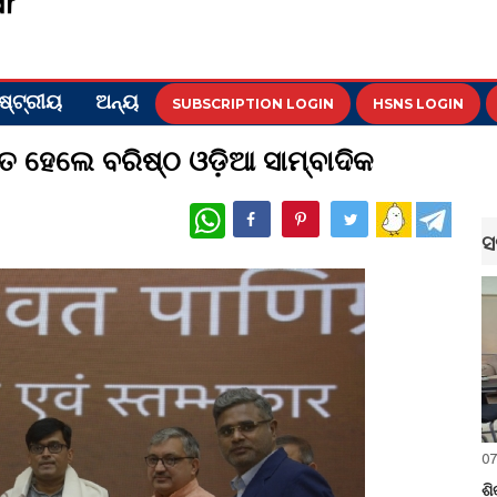
ଷ୍ଟ୍ରୀୟ
ଅନ୍ୟ
SUBSCRIPTION LOGIN
HSNS LOGIN
ିତ ହେଲେ ବରିଷ୍ଠ ଓଡ଼ିଆ ସାମ୍ବାଦିକ
WhatsApp
ସ
07
ଶି