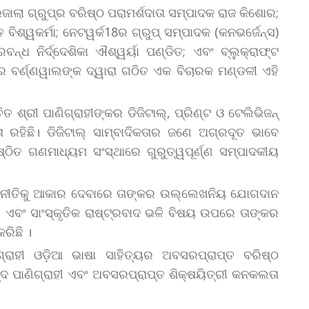
ର ଉଜାଲା ଗ୍ରୁପ୍ର ବରିଷ୍ଠ ପରାମର୍ଶଦାତା ସମ୍ପାଦକ ରାଜ କିଶୋର;
 ବିଶ୍ୱକର୍ମା; ନେଟୱର୍କ18ର ଗ୍ରୁପ୍ ସମ୍ପାଦକ (କନଭର୍ଜେନ୍ସ)
ନ୍ଧ ନିର୍ଦ୍ଦେଶିକା ଐଶ୍ୱର୍ୟା ପଣ୍ଡିତ; ଏବଂ ବ୍ଲୁକ୍ରାଫ୍ଟ
 ବର୍ଣ୍ଣୱାଲଙ୍କ ଦ୍ୱାରା ଗଠିତ ଏକ ବିଚାରକ ମଣ୍ଡଳୀ ଏହି
ତ ଶ୍ରୀ ପାଣିଗ୍ରାହୀଙ୍କର ଡିଜିଟାଲ୍, ପ୍ରିଣ୍ଟ ଓ ଟେଲିଭିଜନ୍
ତା ରହିଛି। ଡିଜିଟାଲ୍ ସାମ୍ବାଦିକତାର ଜଣେ ଅଗ୍ରଦୂତ ଭାବେ
୍ଠିତ ଗଣମାଧ୍ୟମ ସଂସ୍ଥାରେ ଗୁରୁତ୍ୱପୂର୍ଣ୍ଣ ସମ୍ପାଦକୀୟ
ଜନୀତିକୁ ଆକାର ଦେବାରେ ତାଙ୍କର ଉଲ୍ଲେଖନିୟ ଯୋଗଦାନ
ତି ଏବଂ ସାଂସ୍କୃତିକ ରାଷ୍ଟ୍ରବାଦ ଭଳି ବିଷୟ ଉପରେ ତାଙ୍କର
ରିଛି ।
ଗ୍ରାହୀ ଓଡ଼ିଆ ଭାଷା ସାହିତ୍ୟର ଅବସରପ୍ରାପ୍ତ ବରିଷ୍ଠ
୍ଦ ପାଣିଗ୍ରାହୀ ଏବଂ ଅବସରପ୍ରାପ୍ତ ଶିକ୍ଷୟିତ୍ରୀ କନକଲତା